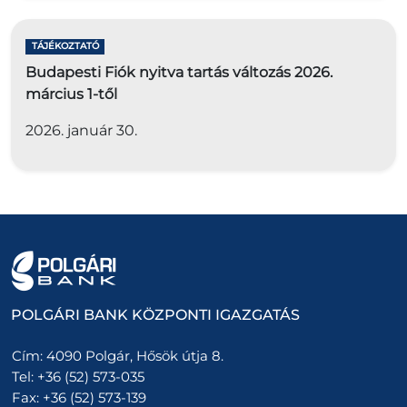
TÁJÉKOZTATÓ
Budapesti Fiók nyitva tartás változás 2026.
március 1-től
2026. január 30.
POLGÁRI BANK KÖZPONTI IGAZGATÁS
Cím:
4090 Polgár, Hősök útja 8.
Tel:
+36 (52) 573-035
Fax:
+36 (52) 573-139