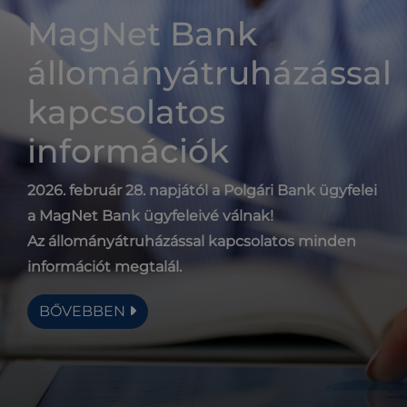
MagNet Bank
állományátruházással
kapcsolatos
információk
2026. február 28. napjától a Polgári Bank ügyfelei
a MagNet Bank ügyfeleivé válnak!
Az állományátruházással kapcsolatos minden
információt megtalál.
BŐVEBBEN