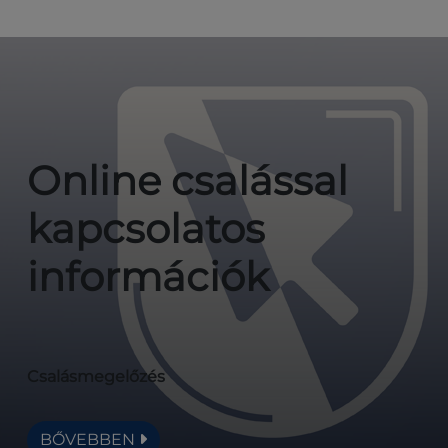
Online csalással
kapcsolatos
információk
Csalásmegelőzés
BŐVEBBEN