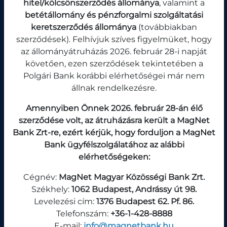
hitel/kölcsönszerződés állománya
, valamint a
betétállomány és pénzforgalmi szolgáltatási
keretszerződés állománya
(továbbiakban
szerződések). Felhívjuk szíves figyelmüket, hogy
FIÓKJAINK ÉS ATM-EINK TELJES LISTÁJA
az állományátruházás 2026. február 28-i napját
követően, ezen szerződések tekintetében a
Polgári Bank korábbi elérhetőségei már nem
állnak rendelkezésre.
Amennyiben Önnek 2026. február 28-án élő
szerződése volt, az átruházásra került a MagNet
Bank Zrt-re, ezért kérjük, hogy forduljon a MagNet
Árfolyamok
2026-02-24 07:57:13
Bank ügyfélszolgálatához az alábbi
Kedvezményes Devizaárfolyam Számlához
elérhetőségeken:
kapcsolódó devizaügyletekhez
Cégnév:
MagNet Magyar Közösségi Bank Zrt.
Vétel
Eladás
Székhely:
1062 Budapest, Andrássy út 98.
Levelezési cím:
1376 Budapest 62. Pf. 86.
PÉNZNEM
Telefonszám:
+36-1-428-8888
E-mail:
info@magnetbank.hu