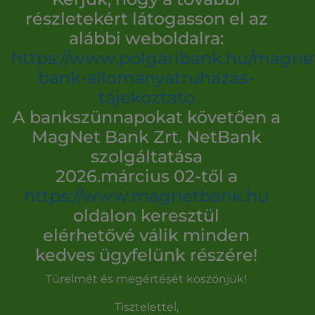
részletekért látogasson el az
alábbi weboldalra:
https://www.polgaribank.hu/magne
bank-allomanyatruhazas-
tajekoztato
A bankszünnapokat követően a
MagNet Bank Zrt. NetBank
szolgáltatása
2026.március 02-től a
https://www.magnetbank.hu
oldalon keresztül
elérhetővé válik minden
kedves ügyfelünk részére!
Türelmét és megértését köszönjük!
Tisztelettel,