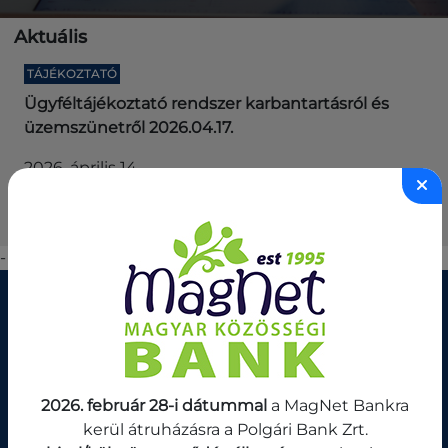
Aktuális
TÁJÉKOZTATÓ
Ügyféltájékoztató rendszer karbantartásról és
Ü
üzemszünetről 2026.04.17.
ü
2026. április 14.
2
-
Fiók- és ATM-kereső
ATM
Fiók
2026. február 28-i dátummal
a MagNet Bankra
kerül átruházásra a Polgári Bank Zrt.
TELEPÜLÉS VAGY IRÁNYÍTÓSZÁM